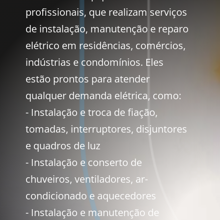
profissionais, que realizam serviços
de instalação, manutenção e reparo
elétrico em residências, comércios,
indústrias e condomínios. Eles
estão prontos para atender
qualquer demanda elétrica, como:
- Instalação e troca de fiação,
tomadas, interruptores, disjuntores
e quadros de luz
- Instalação e conserto de
chuveiros, ventiladores, ar-
condicionado e aquecedores
- Instalação e manutenção de