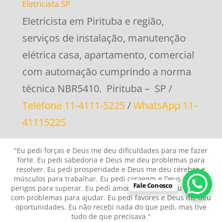
Eletricista SP
Eletricista em Pirituba e região,
serviços de instalação, manutenção
elétrica casa, apartamento, comercial
com automação cumprindo a norma
técnica NBR5410. Pirituba – SP /
Telefone 11-4111-5225
/
WhatsApp 11-
41115225
"Eu pedi forças e Deus me deu dificuldades para me fazer
forte. Eu pedi sabedoria e Deus me deu problemas para
resolver. Eu pedi prosperidade e Deus me deu cérebro e
músculos para trabalhar. Eu pedi coragem e Deus me deu
Fale Conosco
perigos para superar. Eu pedi amor e Deus me deu pessoas
com problemas para ajudar. Eu pedi favores e Deus me deu
oportunidades. Eu não recebi nada do que pedi, mas tive
tudo de que precisava."