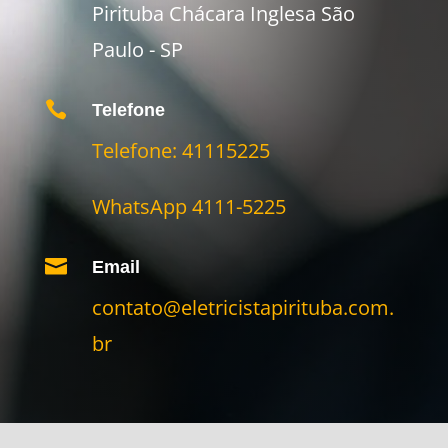
Pirituba Chácara Inglesa São
Paulo - SP

Telefone
Telefone: 41115225
WhatsApp 4111-5225

Email
contato@eletricistapirituba.com.
br