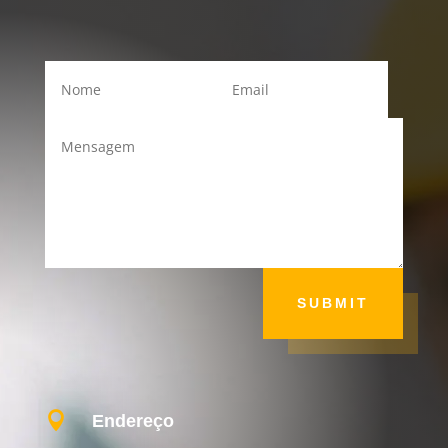
SUBMIT

Endereço