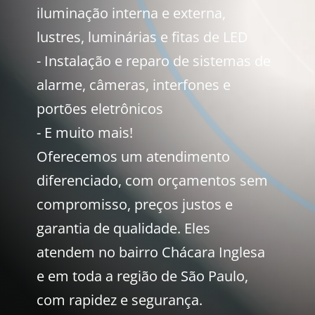
iluminação interna e externa,
lustres, luminárias e fitas de LED
- Instalação e reparo de sistemas de
alarme, câmeras, interfones e
portões eletrônicos
- E muito mais!
Oferecemos um atendimento
diferenciado, com orçamentos sem
compromisso, preços justos e
garantia de qualidade. Eles
atendem no bairro Chácara Inglesa
e em toda a região de São Paulo,
com rapidez e segurança.