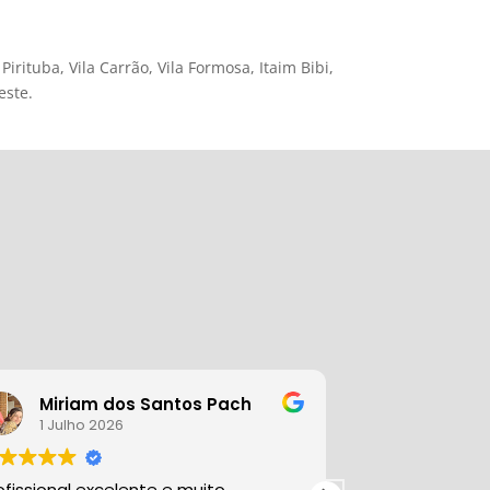
irituba, Vila Carrão, Vila Formosa, Itaim Bibi,
este.
Miriam dos Santos Pach
Nanci 
1 Julho 2026
25 Junho
ofissional excelente e muito
Excelente