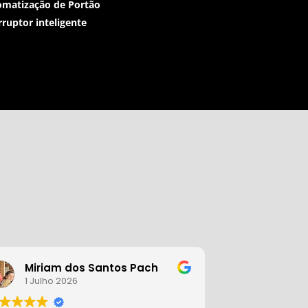
matização de Portão
rruptor inteligente
Miriam dos Santos Pach
Nanci 
1 Julho 2026
25 Junho