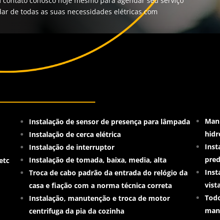
m contato conosco hoje mesmo para agendar seu serviço
idar de todas as suas necessidades elétricas com
Manu
Instalação de sensor de presença para lâmpada
hid
Instalação de cerca elétrica
Inst
Instalação de interruptor
pred
Instalação de tomada
, baixa, media, alta
etc
Inst
Troca de cabo padrão da entrada do relógio da
vist
casa e fiação com a norma técnica correta
Todo
Instalação, manutenção e troca de motor
man
centrifuga da pia da cozinha